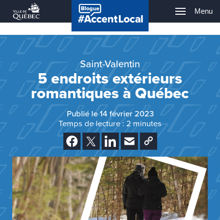
Ville
Blogue
Passer
pr
Menu
de
au
Québec
#Accent
contenu
principal
Saint-Valentin
5 endroits extérieurs
romantiques à Québec
Publié le 14 février 2023
Temps de lecture :
2
minutes
Facebook
X
LinkedIn
Envoyer à un ami
Copier le lien