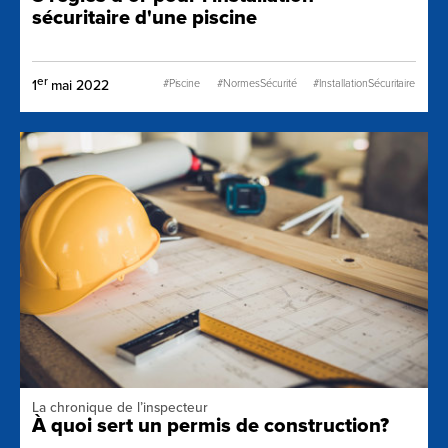
sécuritaire d'une piscine
er
1
mai 2022
#Piscine
#NormesSécurité
#InstallationSécuritaire
#PrévenirLesNoyades
La chronique de l’inspecteur
À quoi sert un permis de construction?